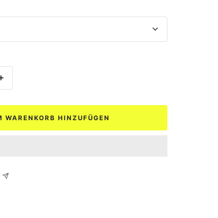
Menge
erhöhen
M WARENKORB HINZUFÜGEN