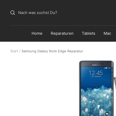
Direkt
zum
Inhalt
Home
Reparaturen
Tablets
Mac
Start
Samsung Galaxy Note Edge Reparatur