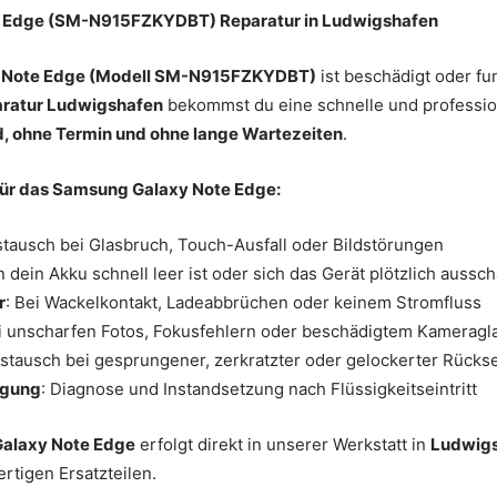
 Edge (SM-N915FZKYDBT) Reparatur in Ludwigshafen
 Note Edge (Modell SM-N915FZKYDBT)
ist beschädigt oder fu
ratur Ludwigshafen
bekommst du eine schnelle und profession
, ohne Termin und ohne lange Wartezeiten
.
für das Samsung Galaxy Note Edge:
stausch bei Glasbruch, Touch-Ausfall oder Bildstörungen
 dein Akku schnell leer ist oder sich das Gerät plötzlich aussch
r
: Bei Wackelkontakt, Ladeabbrüchen oder keinem Stromfluss
ei unscharfen Fotos, Fokusfehlern oder beschädigtem Kameragl
ustausch bei gesprungener, zerkratzter oder gelockerter Rückse
igung
: Diagnose und Instandsetzung nach Flüssigkeitseintritt
alaxy Note Edge
erfolgt direkt in unserer Werkstatt in
Ludwig
rtigen Ersatzteilen.