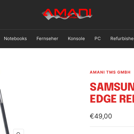
Handy
Reparatur
Ludwigshafen
Notebooks
Fernseher
Konsole
PC
Refurbishe
AMANI TMS GMBH
SAMSUN
EDGE RE
Angebotsprei
€49,00