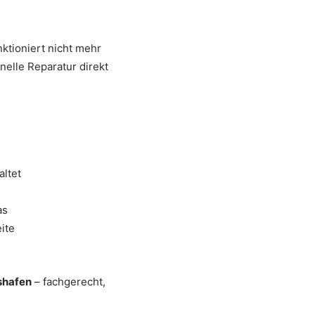
nktioniert nicht mehr
elle Reparatur direkt
altet
as
ite
shafen
– fachgerecht,