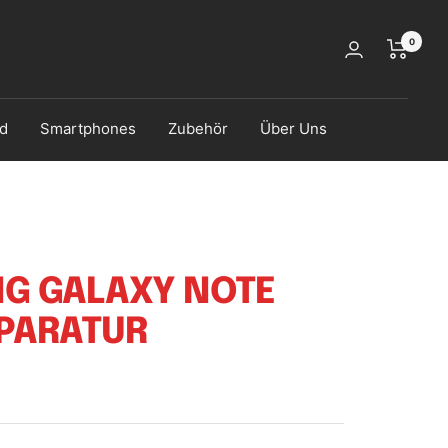
0
d
Smartphones
Zubehör
Über Uns
G GALAXY NOTE
PARATUR
s