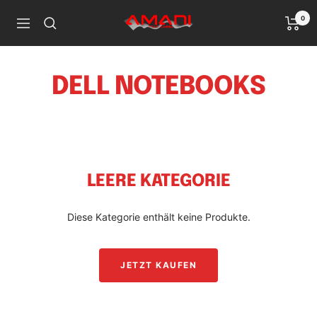
Direkt
0
Handy
zum
Navigation
Reparatur
Inhalt
Ludwigshafen
DELL NOTEBOOKS
LEERE KATEGORIE
Diese Kategorie enthält keine Produkte.
JETZT KAUFEN