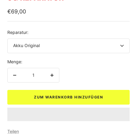
Angebotspreis
€69,00
Reparatur:
Akku Original
Menge:
Menge
Menge
verringern
erhöhen
ZUM WARENKORB HINZUFÜGEN
Teilen