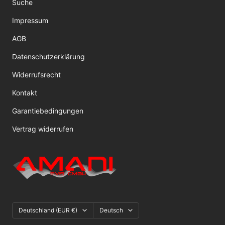
Suche
Impressum
AGB
Datenschutzerklärung
Widerrufsrecht
Kontakt
Garantiebedingungen
Vertrag widerrufen
Land/Region
Sprache
Deutschland (EUR €)
Deutsch