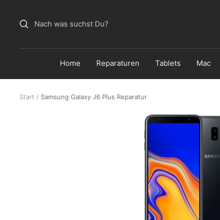
Direkt
zum
Inhalt
Home
Reparaturen
Tablets
Mac
Start
Samsung Galaxy J6 Plus Reparatur