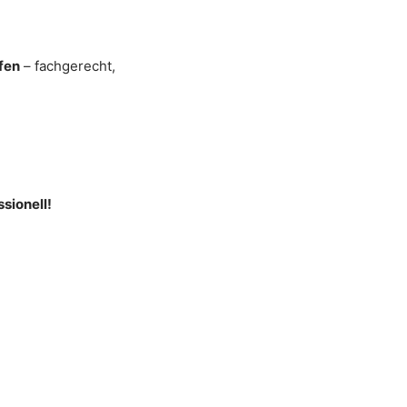
fen
– fachgerecht,
sionell!