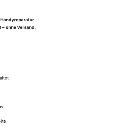
i
Handyreparatur
t –
ohne Versand,
altet
as
ite