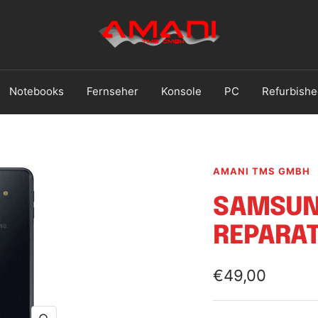
Handy
Reparatur
Ludwigshafen
Notebooks
Fernseher
Konsole
PC
Refurbishe
AMANI TMS GMBH
SAMSUN
REPARA
Angebotsprei
€49,00