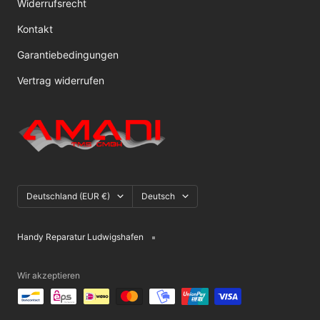
Widerrufsrecht
Kontakt
Garantiebedingungen
Vertrag widerrufen
Land/Region
Sprache
Deutschland (EUR €)
Deutsch
Handy Reparatur Ludwigshafen
Wir akzeptieren