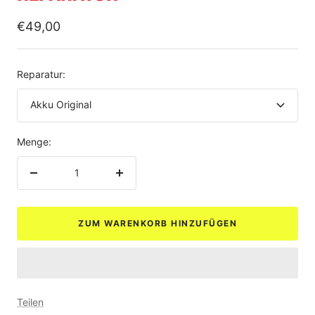
Angebotspreis
€49,00
Reparatur:
Akku Original
Menge:
Menge
Menge
verringern
erhöhen
ZUM WARENKORB HINZUFÜGEN
Teilen