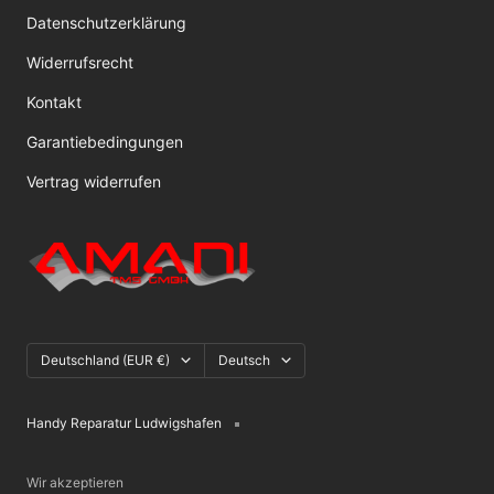
Datenschutzerklärung
Widerrufsrecht
Kontakt
Garantiebedingungen
Vertrag widerrufen
Land/Region
Sprache
Deutschland (EUR €)
Deutsch
Handy Reparatur Ludwigshafen
Wir akzeptieren