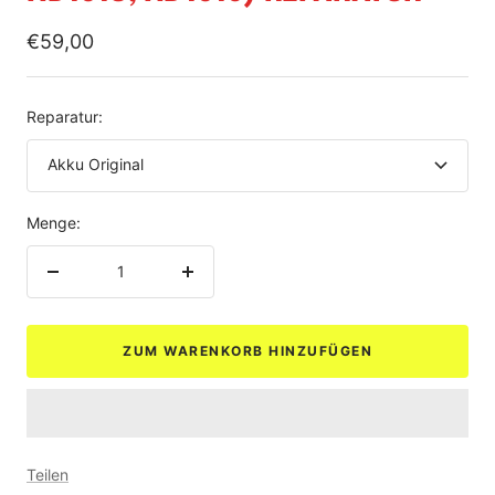
Angebotspreis
€59,00
Reparatur:
Akku Original
Menge:
Menge
Menge
verringern
erhöhen
ZUM WARENKORB HINZUFÜGEN
Teilen