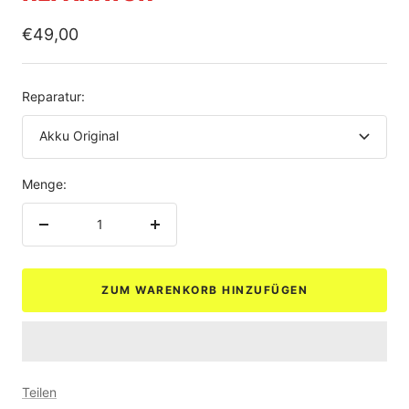
Angebotspreis
€49,00
Reparatur:
Akku Original
Menge:
Menge
Menge
verringern
erhöhen
ZUM WARENKORB HINZUFÜGEN
Teilen