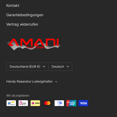
Kontakt
Garantiebedingungen
Vertrag widerrufen
Land/Region
Sprache
Deutschland (EUR €)
Deutsch
Handy Reparatur Ludwigshafen
Wir akzeptieren