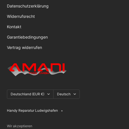
Datenschutzerklärung
Widerrufsrecht
Kontakt
Garantiebedingungen
Vertrag widerrufen
Land/Region
Sprache
Deutschland (EUR €)
Deutsch
Handy Reparatur Ludwigshafen
Wir akzeptieren