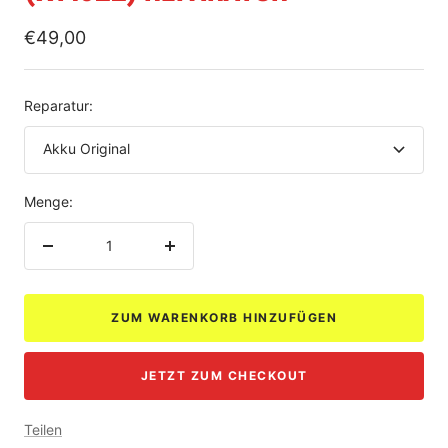
Angebotspreis
€49,00
Reparatur:
Akku Original
Menge:
Menge
Menge
verringern
erhöhen
ZUM WARENKORB HINZUFÜGEN
JETZT ZUM CHECKOUT
Teilen