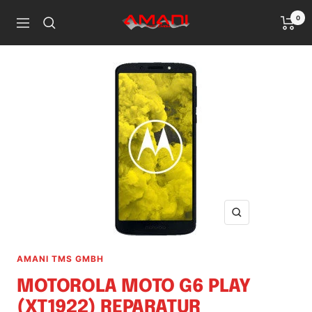
Direkt
0
Handy
zum
Navigation
Reparatur
Inhalt
Ludwigshafen
Zoom
AMANI TMS GMBH
MOTOROLA MOTO G6 PLAY
(XT1922) REPARATUR