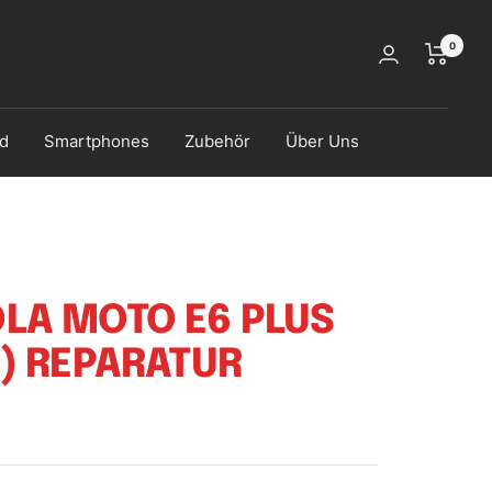
0
d
Smartphones
Zubehör
Über Uns
LA MOTO E6 PLUS
) REPARATUR
s