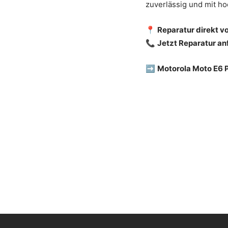
zuverlässig und mit ho
📍
Reparatur direkt v
📞
Jetzt Reparatur a
➡️
Motorola Moto E6 Pl