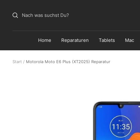
Direkt
zum
Inhalt
Home
Reparaturen
Tablets
Mac
Start
Motorola Moto E6 Plus (XT2025) Reparatur