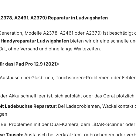
(A2378, A2461, A2379) Reparatur in Ludwigshafen
 Generation, Modelle A2378, A2461 oder A2379) ist beschädigt o
i
Handyreparatur Ludwigshafen
bieten wir dir eine schnelle u
 Ort, ohne Versand und ohne lange Wartezeiten.
r das iPad Pro 12.9 (2021):
Austausch bei Glasbruch, Touchscreen-Problemen oder Fehlern
er Akku schnell leer ist, sich aufbläht oder das Gerät plötzlich
lt Ladebuchse Reparatur:
Bei Ladeproblemen, Wackelkontakt 
gen
Bei Problemen mit der Dual-Kamera, dem LiDAR-Scanner oder
se Tausch:
Austausch bei zerkratztem, gebrochenem oder ve