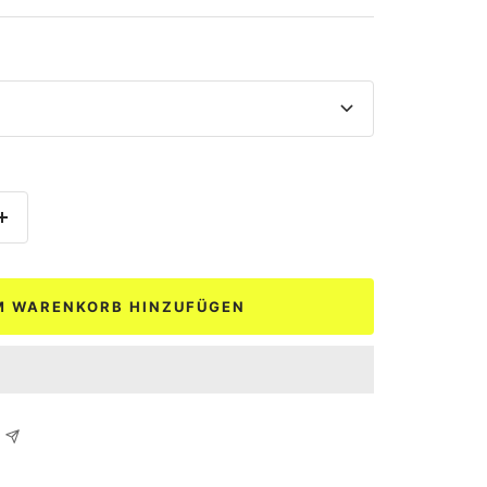
Menge
erhöhen
M WARENKORB HINZUFÜGEN