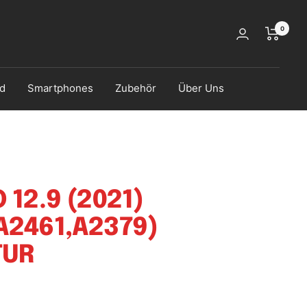
0
d
Smartphones
Zubehör
Über Uns
 12.9 (2021)
A2461,A2379)
TUR
s