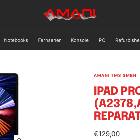
Handy
Reparatur
Ludwigshafen
Notebooks
Fernseher
Konsole
PC
Refurbishe
AMANI TMS GMBH
IPAD PRO
(A2378,
REPARA
Angebotsprei
€129,00