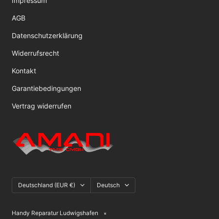
Impressum
AGB
Datenschutzerklärung
Widerrufsrecht
Kontakt
Garantiebedingungen
Vertrag widerrufen
Land/Region
Sprache
Deutschland (EUR €)
Deutsch
Handy Reparatur Ludwigshafen