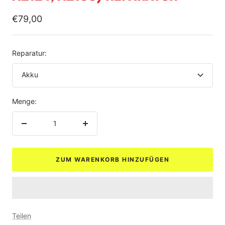
Angebotspreis
€79,00
Reparatur:
Akku
Menge:
Menge
Menge
verringern
erhöhen
ZUM WARENKORB HINZUFÜGEN
Teilen