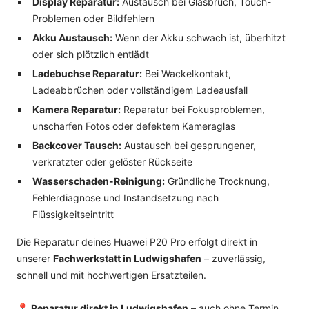
Display Reparatur:
Austausch bei Glasbruch, Touch-
Problemen oder Bildfehlern
Akku Austausch:
Wenn der Akku schwach ist, überhitzt
oder sich plötzlich entlädt
Ladebuchse Reparatur:
Bei Wackelkontakt,
Ladeabbrüchen oder vollständigem Ladeausfall
Kamera Reparatur:
Reparatur bei Fokusproblemen,
unscharfen Fotos oder defektem Kameraglas
Backcover Tausch:
Austausch bei gesprungener,
verkratzter oder gelöster Rückseite
Wasserschaden-Reinigung:
Gründliche Trocknung,
Fehlerdiagnose und Instandsetzung nach
Flüssigkeitseintritt
Die Reparatur deines Huawei P20 Pro erfolgt direkt in
unserer
Fachwerkstatt in Ludwigshafen
– zuverlässig,
schnell und mit hochwertigen Ersatzteilen.
📍
Reparatur direkt in Ludwigshafen
– auch ohne Termin