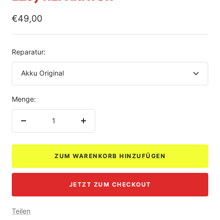
Angebotspreis
€49,00
Reparatur:
Akku Original
Menge:
Menge
Menge
verringern
erhöhen
ZUM WARENKORB HINZUFÜGEN
JETZT ZUM CHECKOUT
Teilen